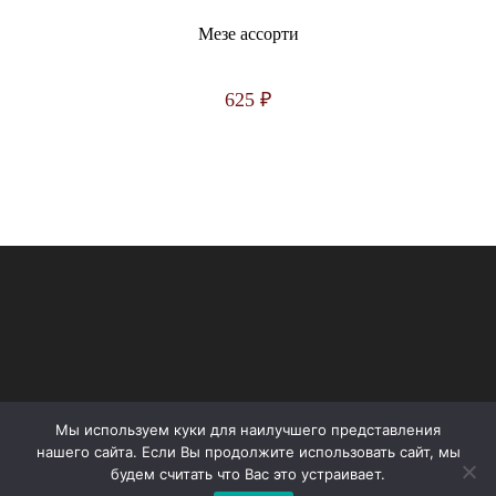
Мезе ассорти
625
₽
Мы используем куки для наилучшего представления
нашего сайта. Если Вы продолжите использовать сайт, мы
Copyright - OceanWP Theme by OceanWP
будем считать что Вас это устраивает.