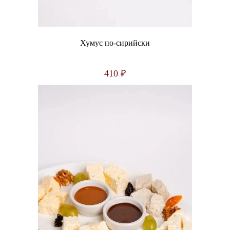
Хумус по-сирийски
410
₽